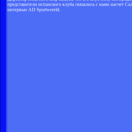
представители испанского клуба связались с нами насчет Сал
интервью AD Sportwereld.