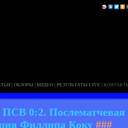
|
|
|
|
АТЬИ
ОБЗОРЫ
ВИДЕО
РЕЗУЛЬТАТЫ LIVE
КОНТАКТ
 ПСВ 0:2. Послематчевая 
ция Филлипа Коку
###