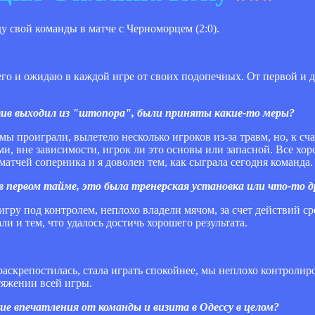
свой команды в матче с Черноморцем (2:0).
, чего и ожидаю в каждой игре от своих подопечных. От первой и
ктив выходил из "штопора", были приняты какие-то меры?
мы проиграли, вылетело несколько игроков из-за травм, но, к с
и, вне зависимости, игрок ли это основы или запасной. Все хор
матчей соперника и я доволен тем, как сыграла сегодня команда.
 в первом тайме, это была тренерская установка или что-то д
 игру под контролем, неплохо владели мячом, за счет действий с
и и тем, что удалось достичь хорошего результата.
 раскрепостилась, стала играть спокойнее, мы неплохо контролир
тяжении всей игры.
кие впечатления от команды и визита в Одессу в целом?