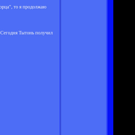
морца", то я продолжаю
а. Сегодня Тытонь получил