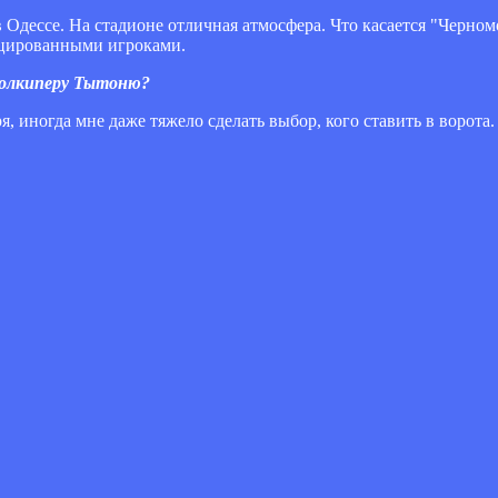
в Одессе. На стадионе отличная атмосфера. Что касается "Черно
фицированными игроками.
 голкиперу Тытоню?
ря, иногда мне даже тяжело сделать выбор, кого ставить в ворот