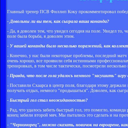
Главный тренер ПСВ Филлип Коку прокомментировал победу 
- Довольны ли вы тем, как сыграла ваша команда?
- Да, я доволен тем, что увидел сегодня на поле. Увидел то
поле была борьба, я доволен этим.
- У вашей команды было несколько поражений, как колле
- Конечно, у нас были некоторые проблемы, последний матч 
очень хорошо, все проявили себя истинными профессионалам
тренировках, в том числе тактически, посмотрели несколько 
- Правда, что после гола удалось немного "засушить" игру
- Поставили Схаарса в центр поля, благодаря этому держали
получать отдых, немного "продышаться". Доволен, как сыграл
- Быстрый гол стал неожиданностью?
- Рад, что удалось забить быстрый гол, это помогло, команда
конец забили второй мяч. Мы пытались это сделать и на про
- "Черноморец", можно сказать, новичок на евроарене, ка