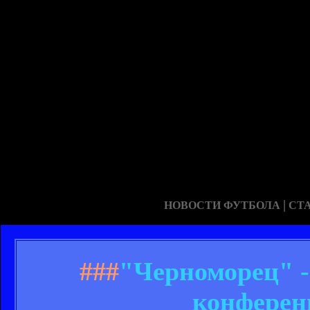
|
НОВОСТИ ФУТБОЛА
СТ
###
"Черноморец" -
конферен