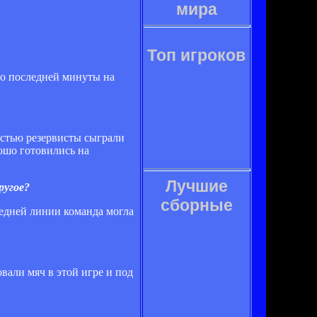
мира
Топ игроков
 до последней минуты на
частью резервисты сыграли
ошо готовились на
Лучшие
ругое?
сборные
редней линии команда могла
овали мяч в этой игре и под